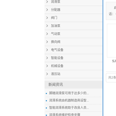
润滑泵
分配器
话： 
阀门
加油泵
气动泵
换向阀
电气设备
智能设备
S
机械设备
液压站
共2
新闻资讯
脚踏润滑泵可用于达多少的...
润滑系统由机器制造商设智...
智能润滑系统助于改良人员...
润滑系统维护检查步骤